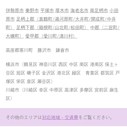
伊勢原市
秦野市
平塚市
厚木市
海老名市
南足柄市
小田
原市
足柄上郡（真鶴町/湯河原町/大井町/開成町/中井
町）
足柄下郡（箱根町/山北町/松田町）
中郡（二宮町/
大磯町）
愛甲郡（愛川町/清川村）
高座郡寒川町 藤沢市 鎌倉市
横浜市（鶴見区 神奈川区 西区 中区 南区 港南区 保土ヶ
谷区 旭区 磯子区 金沢区 港北区 緑区 青葉区 都筑区 戸
塚区 栄区 泉区 瀬谷区）
川崎市（川崎区 幸区 中原区 高津区 多摩区 宮前区 麻生
区）
その他のエリアは
対応地域・交通費
をご覧ください。