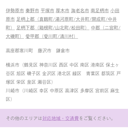
伊勢原市
秦野市
平塚市
厚木市
海老名市
南足柄市
小田
原市
足柄上郡（真鶴町/湯河原町/大井町/開成町/中井
町）
足柄下郡（箱根町/山北町/松田町）
中郡（二宮町/
大磯町）
愛甲郡（愛川町/清川村）
高座郡寒川町 藤沢市 鎌倉市
横浜市（鶴見区 神奈川区 西区 中区 南区 港南区 保土ヶ
谷区 旭区 磯子区 金沢区 港北区 緑区 青葉区 都筑区 戸
塚区 栄区 泉区 瀬谷区）
川崎市（川崎区 幸区 中原区 高津区 多摩区 宮前区 麻生
区）
その他のエリアは
対応地域・交通費
をご覧ください。