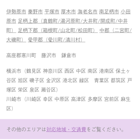
伊勢原市
秦野市
平塚市
厚木市
海老名市
南足柄市
小田
原市
足柄上郡（真鶴町/湯河原町/大井町/開成町/中井
町）
足柄下郡（箱根町/山北町/松田町）
中郡（二宮町/
大磯町）
愛甲郡（愛川町/清川村）
高座郡寒川町 藤沢市 鎌倉市
横浜市（鶴見区 神奈川区 西区 中区 南区 港南区 保土ヶ
谷区 旭区 磯子区 金沢区 港北区 緑区 青葉区 都筑区 戸
塚区 栄区 泉区 瀬谷区）
川崎市（川崎区 幸区 中原区 高津区 多摩区 宮前区 麻生
区）
その他のエリアは
対応地域・交通費
をご覧ください。