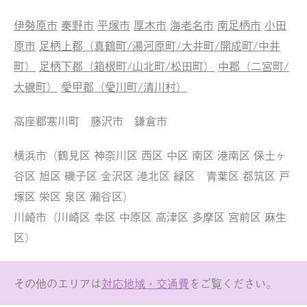
伊勢原市
秦野市
平塚市
厚木市
海老名市
南足柄市
小田
原市
足柄上郡（真鶴町/湯河原町/大井町/開成町/中井
町）
足柄下郡（箱根町/山北町/松田町）
中郡（二宮町/
大磯町）
愛甲郡（愛川町/清川村）
高座郡寒川町 藤沢市 鎌倉市
横浜市（鶴見区 神奈川区 西区 中区 南区 港南区 保土ヶ
谷区 旭区 磯子区 金沢区 港北区 緑区 青葉区 都筑区 戸
塚区 栄区 泉区 瀬谷区）
川崎市（川崎区 幸区 中原区 高津区 多摩区 宮前区 麻生
区）
その他のエリアは
対応地域・交通費
をご覧ください。