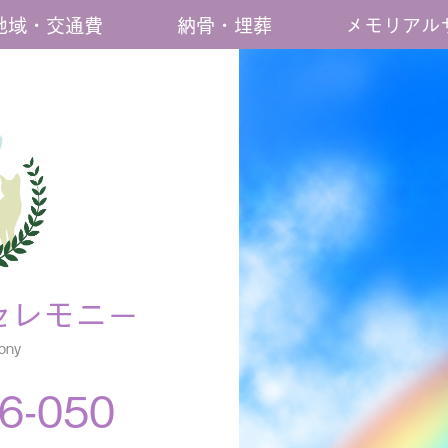
地域・交通費
納骨・埋葬
メモリアル
セレモニー
ony
6-050