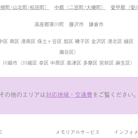
根町/山北町/松田町）
中郡（二宮町/大磯町）
愛甲郡（愛
高座郡寒川町 藤沢市 鎌倉市
中区 南区 港南区 保土ヶ谷区 旭区 磯子区 金沢区 港北区 緑区 
瀬谷区）
川崎市（川崎区 幸区 中原区 高津区 多摩区 宮前区 麻生区）
その他のエリアは
対応地域・交通費
をご覧ください
E
メモリアルサービス
インフォ