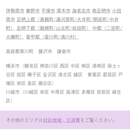
伊勢原市
秦野市
平塚市
厚木市
海老名市
南足柄市
小田
原市
足柄上郡（真鶴町/湯河原町/大井町/開成町/中井
町）
足柄下郡（箱根町/山北町/松田町）
中郡（二宮町/
大磯町）
愛甲郡（愛川町/清川村）
高座郡寒川町 藤沢市 鎌倉市
横浜市（鶴見区 神奈川区 西区 中区 南区 港南区 保土ヶ
谷区 旭区 磯子区 金沢区 港北区 緑区 青葉区 都筑区 戸
塚区 栄区 泉区 瀬谷区）
川崎市（川崎区 幸区 中原区 高津区 多摩区 宮前区 麻生
区）
その他のエリアは
対応地域・交通費
をご覧ください。