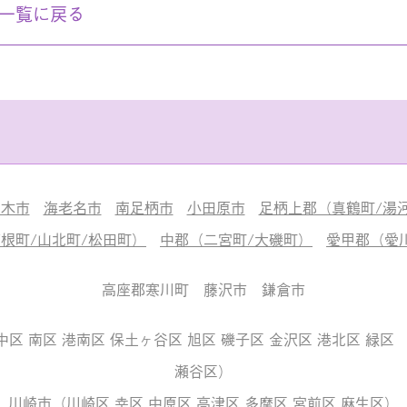
一覧に戻る
厚木市
海老名市
南足柄市
小田原市
足柄上郡（真鶴町/湯河
根町/山北町/松田町）
中郡（二宮町/大磯町）
愛甲郡（愛
高座郡寒川町 藤沢市 鎌倉市
中区 南区 港南区 保土ヶ谷区 旭区 磯子区 金沢区 港北区 緑区 
瀬谷区）
川崎市（川崎区 幸区 中原区 高津区 多摩区 宮前区 麻生区）