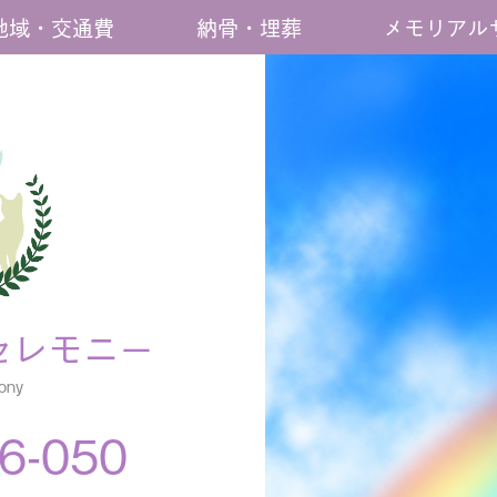
地域・交通費
納骨・埋葬
メモリアル
セレモニー
ony
6-050