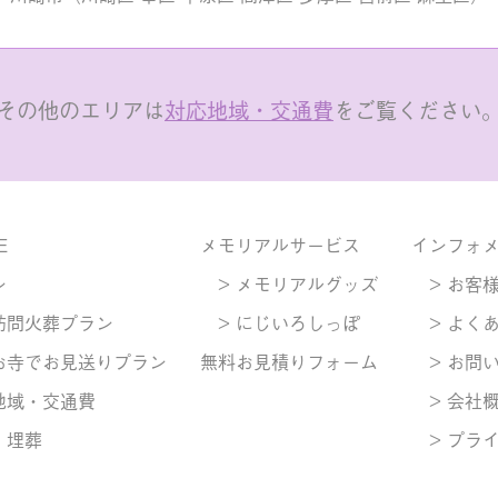
その他のエリアは
対応地域・交通費
をご覧ください
E
メモリアルサービス
インフォ
ン
> メモリアルグッズ
> お客
訪問火葬プラン
> にじいろしっぽ
> よく
お寺でお見送りプラン
無料お見積りフォーム
> お問
地域・交通費
> 会社
・埋葬
> プラ