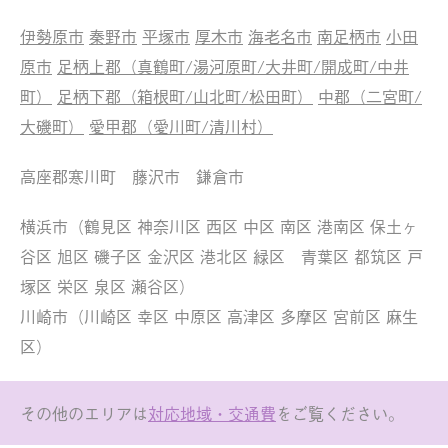
伊勢原市
秦野市
平塚市
厚木市
海老名市
南足柄市
小田
原市
足柄上郡（真鶴町/湯河原町/大井町/開成町/中井
町）
足柄下郡（箱根町/山北町/松田町）
中郡（二宮町/
大磯町）
愛甲郡（愛川町/清川村）
高座郡寒川町 藤沢市 鎌倉市
横浜市（鶴見区 神奈川区 西区 中区 南区 港南区 保土ヶ
谷区 旭区 磯子区 金沢区 港北区 緑区 青葉区 都筑区 戸
塚区 栄区 泉区 瀬谷区）
川崎市（川崎区 幸区 中原区 高津区 多摩区 宮前区 麻生
区）
その他のエリアは
対応地域・交通費
をご覧ください。