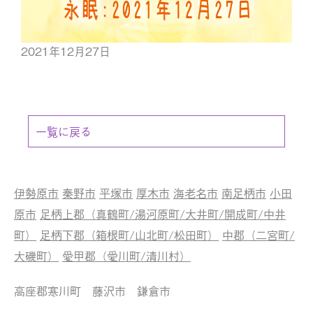
2021年12月27日
一覧に戻る
伊勢原市
秦野市
平塚市
厚木市
海老名市
南足柄市
小田
原市
足柄上郡（真鶴町/湯河原町/大井町/開成町/中井
町）
足柄下郡（箱根町/山北町/松田町）
中郡（二宮町/
大磯町）
愛甲郡（愛川町/清川村）
高座郡寒川町 藤沢市 鎌倉市