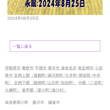
2024年08月25日
一覧に戻る
伊勢原市
秦野市
平塚市
厚木市
海老名市
南足柄市
小田
原市
足柄上郡（真鶴町/湯河原町/大井町/開成町/中井
町）
足柄下郡（箱根町/山北町/松田町）
中郡（二宮町/
大磯町）
愛甲郡（愛川町/清川村）
高座郡寒川町 藤沢市 鎌倉市