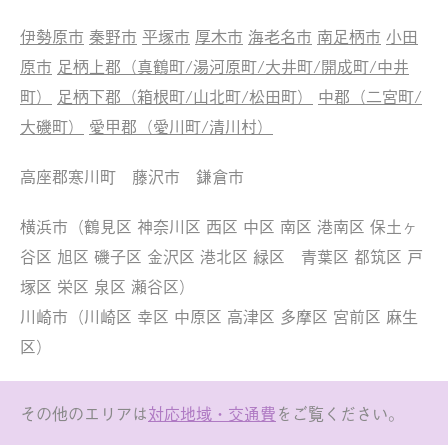
伊勢原市
秦野市
平塚市
厚木市
海老名市
南足柄市
小田
原市
足柄上郡（真鶴町/湯河原町/大井町/開成町/中井
町）
足柄下郡（箱根町/山北町/松田町）
中郡（二宮町/
大磯町）
愛甲郡（愛川町/清川村）
高座郡寒川町 藤沢市 鎌倉市
横浜市（鶴見区 神奈川区 西区 中区 南区 港南区 保土ヶ
谷区 旭区 磯子区 金沢区 港北区 緑区 青葉区 都筑区 戸
塚区 栄区 泉区 瀬谷区）
川崎市（川崎区 幸区 中原区 高津区 多摩区 宮前区 麻生
区）
その他のエリアは
対応地域・交通費
をご覧ください。