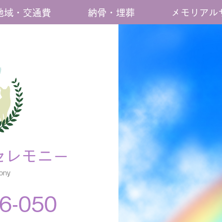
地域・交通費
納骨・埋葬
メモリアル
セレモニー
ony
6-050