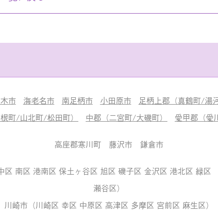
厚木市
海老名市
南足柄市
小田原市
足柄上郡（真鶴町/湯河
根町/山北町/松田町）
中郡（二宮町/大磯町）
愛甲郡（愛
高座郡寒川町 藤沢市 鎌倉市
中区 南区 港南区 保土ヶ谷区 旭区 磯子区 金沢区 港北区 緑区 
瀬谷区）
川崎市（川崎区 幸区 中原区 高津区 多摩区 宮前区 麻生区）