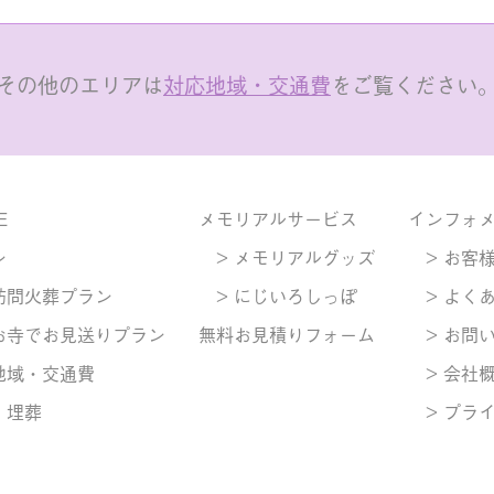
その他のエリアは
対応地域・交通費
をご覧ください
E
メモリアルサービス
インフォ
ン
> メモリアルグッズ
> お客
訪問火葬プラン
> にじいろしっぽ
> よく
お寺でお見送りプラン
無料お見積りフォーム
> お問
地域・交通費
> 会社
・埋葬
> プラ